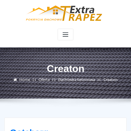
Skip
to
content
Creaton
Home
Oferta
Dachówka betonowa
Creaton