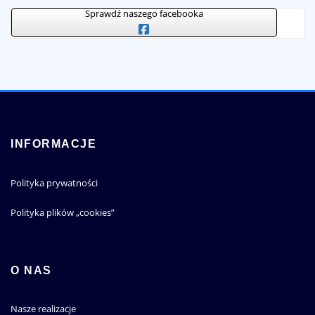
Sprawdź naszego facebooka
INFORMACJE
Polityka prywatności
Polityka plików „cookies”
Dlaczego Azur Slots
Zakłady na Corgi: Nowa
O NAS
zdobywa coraz większą
Era Wirtualnych Wyzwań
popularność w Polsce?
Nasze realizacje